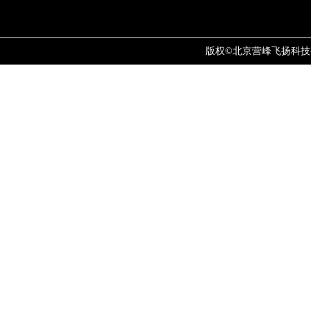
版权©北京营峰飞扬科技